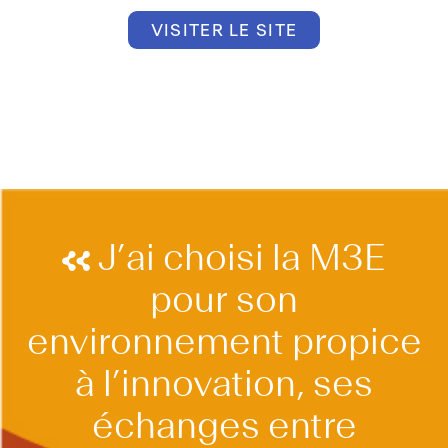
VISITER LE SITE
J’ai choisi la M3E
pour son
environnement propice
à l’innovation, ses
échanges entre