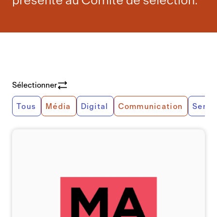
présenté au Comité de sélection.
Sélectionner
Tous
Média
Digital
Communication
Servi