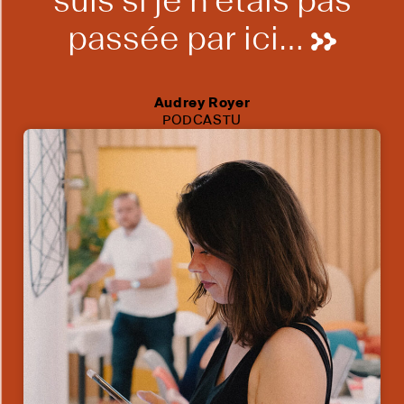
suis si je n’étais pas
passée par ici…
Audrey Royer
PODCASTU