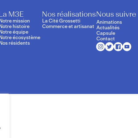
La M3E
Nos réalisations
Nous suivre
Notre mission
La Cité Grossetti
Animations
Notre histoire
Commerce et artisanat
Actualités
Notre équipe
Capsule
Notre écosystème
Contact
Nos résidents
f