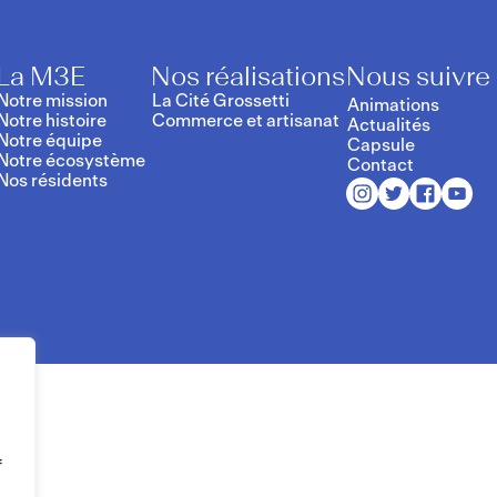
La M3E
Nos réalisations
Nous suivre
Notre mission
La Cité Grossetti
Animations
Notre histoire
Commerce et artisanat
Actualités
Notre équipe
Capsule
Notre écosystème
Contact
Nos résidents
f