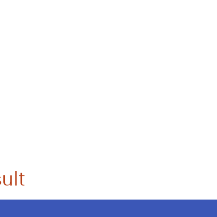
 résident :
ion
ult