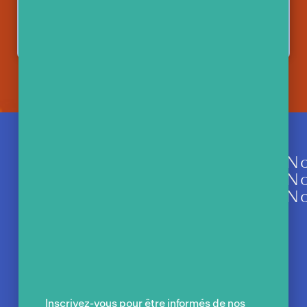
En
savoir
plus
N
No
No
Inscrivez-vous pour être informés de nos