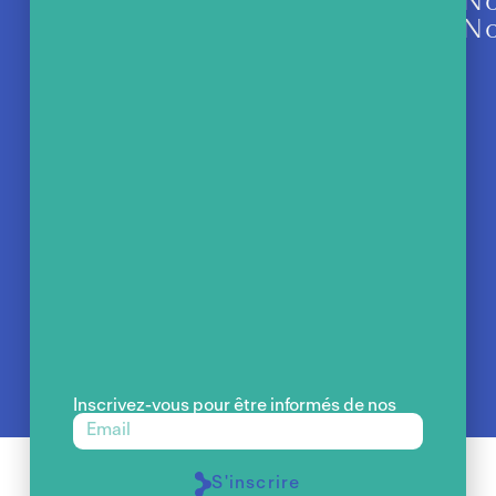
No
No
Inscrivez-vous pour être informés de nos
actualités et ateliers gratuits.
S'inscrire