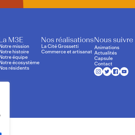
La M3E
Nos réalisations
Nous suivre
Notre mission
La Cité Grossetti
Animations
Notre histoire
Commerce et artisanat
Actualités
Notre équipe
Capsule
Notre écosystème
Contact
Nos résidents
f