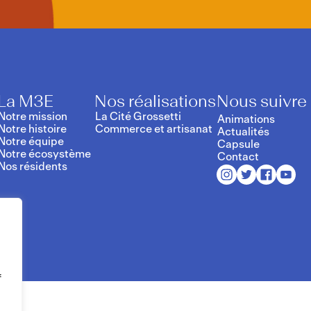
La M3E
Nos réalisations
Nous suivre
Notre mission
La Cité Grossetti
Animations
Notre histoire
Commerce et artisanat
Actualités
Notre équipe
Capsule
Notre écosystème
Contact
Nos résidents
f