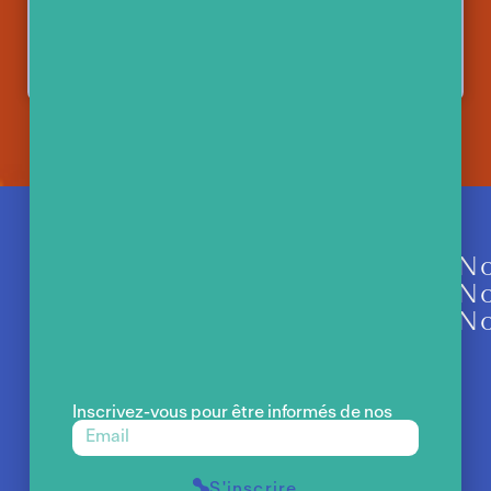
En
savoir
plus
N
No
No
Inscrivez-vous pour être informés de nos
actualités et ateliers gratuits.
S'inscrire