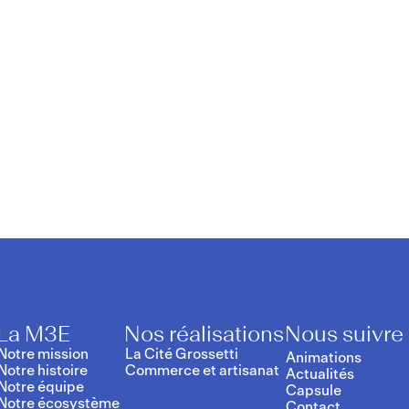
La M3E
Nos réalisations
Nous suivre
Notre mission
La Cité Grossetti
Animations
Notre histoire
Commerce et artisanat
Actualités
Notre équipe
Capsule
Notre écosystème
Contact