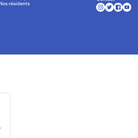
Nos résidents
f