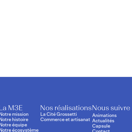
atique
La M3E
Nos réalisations
Nous suivre
Notre mission
La Cité Grossetti
Animations
Notre histoire
Commerce et artisanat
Actualités
Notre équipe
Capsule
Notre écosystème
Contact