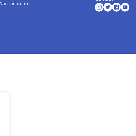
Nos résidents
f