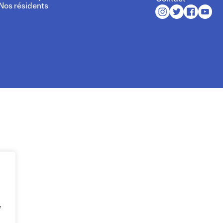
Nos résidents
f