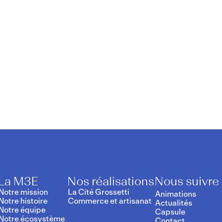
La M3E
Nos réalisations
Nous suivre
Notre mission
La Cité Grossetti
Animations
Notre histoire
Commerce et artisanat
Actualités
Notre équipe
Capsule
Notre écosystème
Contact