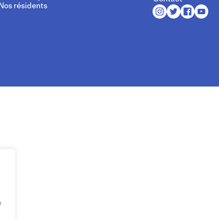
Nos résidents
f