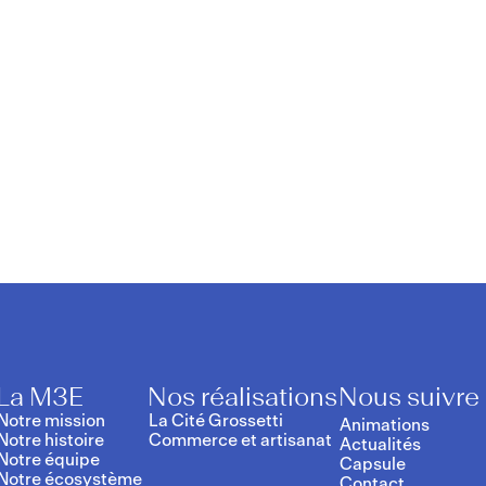
La M3E
Nos réalisations
Nous suivre
Notre mission
La Cité Grossetti
Animations
Notre histoire
Commerce et artisanat
Actualités
Notre équipe
Capsule
Notre écosystème
Contact