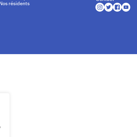
Nos résidents
f