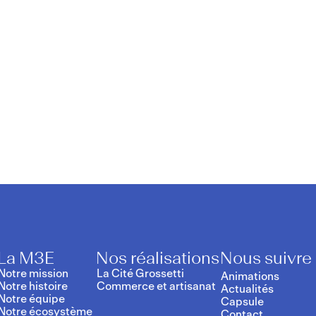
ance
La M3E
Nos réalisations
Nous suivre
Notre mission
La Cité Grossetti
Animations
Notre histoire
Commerce et artisanat
Actualités
Notre équipe
Capsule
Notre écosystème
Contact