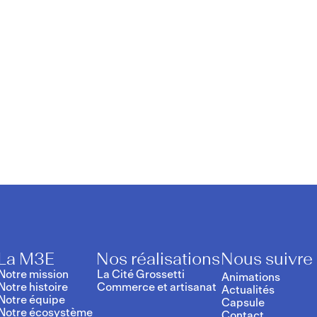
La M3E
Nos réalisations
Nous suivre
Notre mission
La Cité Grossetti
Animations
Notre histoire
Commerce et artisanat
Actualités
Notre équipe
Capsule
Notre écosystème
Contact