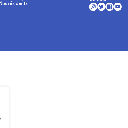
Nos résidents
f