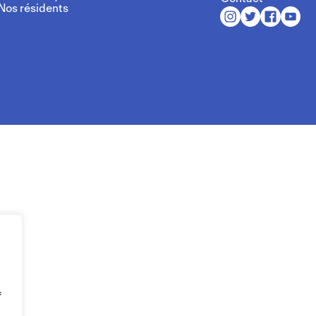
Nos résidents
f