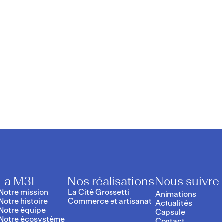
alore
La M3E
Nos réalisations
Nous suivre
Notre mission
La Cité Grossetti
Animations
Notre histoire
Commerce et artisanat
Actualités
Notre équipe
Capsule
Notre écosystème
Contact