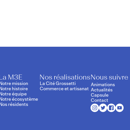
s pour facilit
e
La M3E
Nos réalisations
Nous suivre
Notre mission
La Cité Grossetti
Animations
Notre histoire
Commerce et artisanat
Actualités
Notre équipe
Capsule
Notre écosystème
Contact
Nos résidents