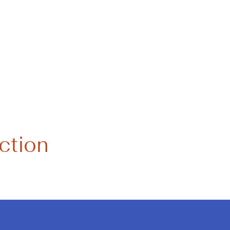
 résident :
Pr
ction