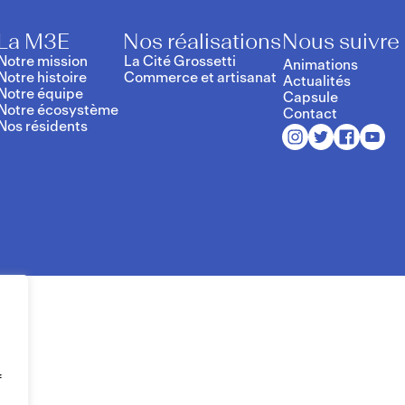
La M3E
Nos réalisations
Nous suivre
Notre mission
La Cité Grossetti
Animations
Notre histoire
Commerce et artisanat
Actualités
Notre équipe
Capsule
Notre écosystème
Contact
Nos résidents
f