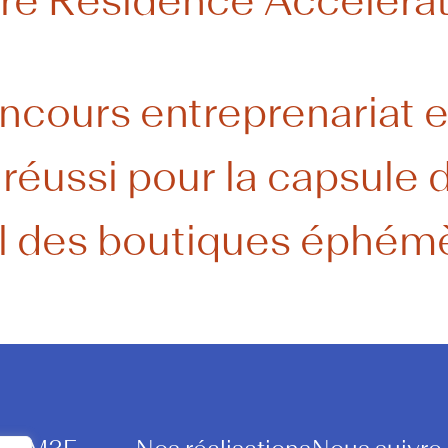
re Résidence Accélérat
cours entreprenariat 
réussi pour la capsule 
l des boutiques éphém