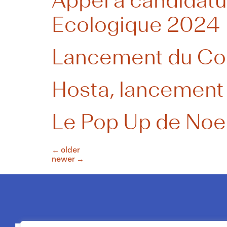
Appel à candidatu
Ecologique 2024
Lancement du Con
Hosta, lancement 
Le Pop Up de Noe
←
older
newer
→