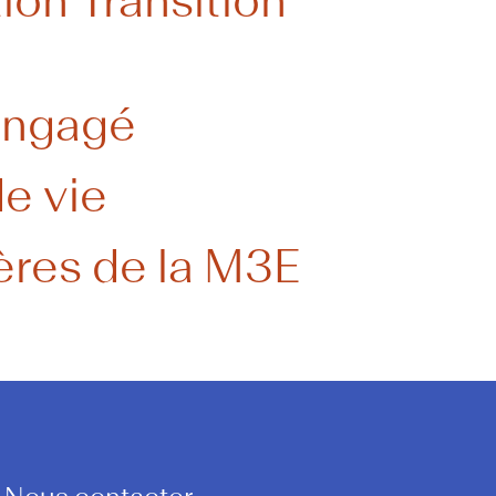
ion Transition
engagé
de vie
ères de la M3E