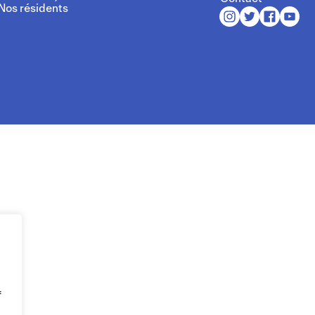
Nos résidents
f