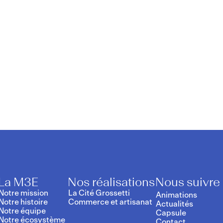
trice :
admin
La M3E
Nos réalisations
Nous suivre
Notre mission
La Cité Grossetti
Animations
Notre histoire
Commerce et artisanat
Actualités
Notre équipe
Capsule
Notre écosystème
Contact